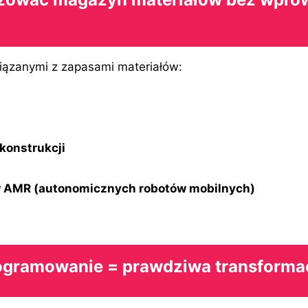
iązanymi z zapasami materiałów:
konstrukcji
w AMR (autonomicznych robotów mobilnych)
rogramowanie = prawdziwa transforma