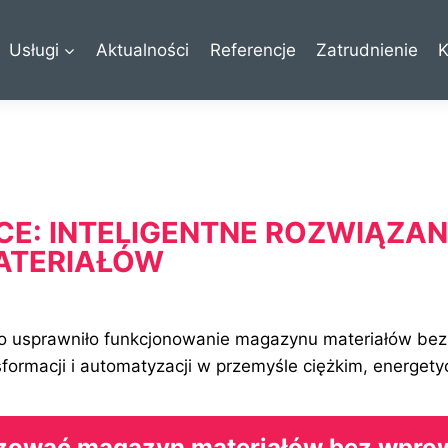
Usługi
Aktualności
Referencje
Zatrudnienie
K
E: INTELIGENTNE ROZWIĄZAN
ATERIAŁÓW
o usprawniło funkcjonowanie magazynu materiałów bez 
formacji i automatyzacji w przemyśle ciężkim, energetyc
zować magazyn materiałów bez wpro