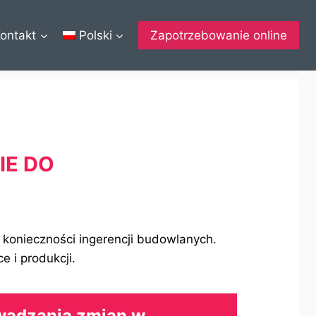
ontakt
Polski
Zapotrzebowanie online
IE DO
konieczności ingerencji budowlanych.
e i produkcji.
wadzania zmian w