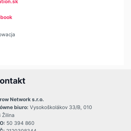
tion.sk
ebook
łowacja
ontakt
row Network s.r.o.
ówne biuro:
Vysokoškolákov 33/B, 010
 Žilina
O:
50 394 860
Č:
2120308344