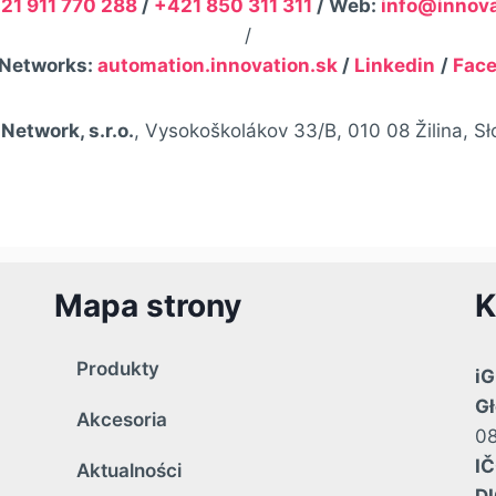
21 911 770 288
/
+421 850 311 311
/ Web:
info@innova
/
 Networks:
automation.innovation.sk
/
Linkedin
/
Fac
Network, s.r.o.
, Vysokoškolákov 33/B, 010 08 Žilina, S
Mapa strony
K
Produkty
iG
Gł
Akcesoria
08
IČ
Aktualności
DI