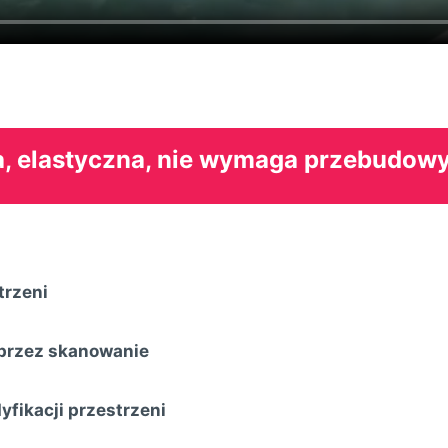
, elastyczna, nie wymaga przebudow
trzeni
przez skanowanie
yfikacji przestrzeni