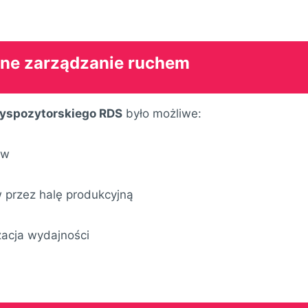
tne zarządzanie ruchem
dyspozytorskiego RDS
było możliwe:
ów
 przez halę produkcyjną
zacja wydajności