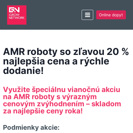
Online dopyt
AMR roboty so zľavou 20 %
najlepšia cena a rýchle
dodanie!
Využite špeciálnu vianočnú akciu
na AMR roboty s výrazným
cenovým zvýhodnením – skladom
za najlepšie ceny roka!
Podmienky akcie: