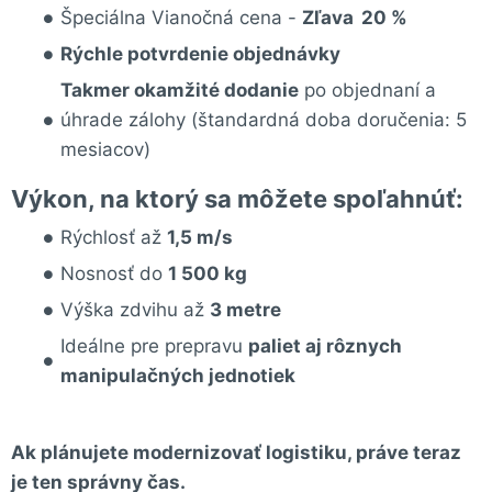
Špeciálna Vianočná cena -
Zľava 20 %
Rýchle potvrdenie objednávky
Takmer okamžité dodanie
po objednaní a
úhrade zálohy (štandardná doba doručenia: 5
mesiacov)
Výkon, na ktorý sa môžete spoľahnúť:
Rýchlosť až
1,5 m/s
Nosnosť do
1 500 kg
Výška zdvihu až
3 metre
Ideálne pre prepravu
paliet aj rôznych
manipulačných jednotiek
Ak plánujete modernizovať logistiku,
práve teraz
je ten správny čas
.