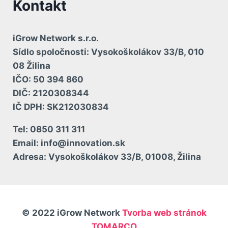
Kontakt
iGrow Network s.r.o.
Sídlo spoločnosti:
Vysokoškolákov 33/B, 010
08 Žilina
IČO:
50 394 860
DIČ:
2120308344
IČ DPH:
SK212030834
Tel
: 0850 311 311
Email
: info@innovation.sk
Adresa
: Vysokoškolákov 33/B, 01008, Žilina
© 2022 iGrow Network
Tvorba web stránok
TOMARCO