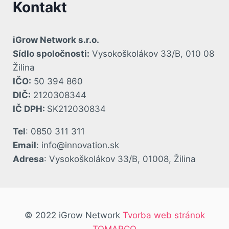
Kontakt
iGrow Network s.r.o.
Sídlo spoločnosti:
Vysokoškolákov 33/B, 010 08
Žilina
IČO:
50 394 860
DIČ:
2120308344
IČ DPH:
SK212030834
Tel
: 0850 311 311
Email
: info@innovation.sk
Adresa
: Vysokoškolákov 33/B, 01008, Žilina
© 2022 iGrow Network
Tvorba web stránok