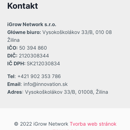
Kontakt
iGrow Network s.r.o.
Główne biuro:
Vysokoškolákov 33/B, 010 08
Žilina
IČO:
50 394 860
DIČ:
2120308344
IČ DPH:
SK212030834
Tel
: +421 902 353 786
Email
: info@innovation.sk
Adres
: Vysokoškolákov 33/B, 01008, Žilina
© 2022 iGrow Network
Tvorba web stránok