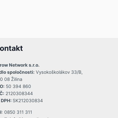
ontakt
row Network s.r.o.
dlo spoločnosti:
Vysokoškolákov 33/B,
0 08 Žilina
O:
50 394 860
Č:
2120308344
Č DPH:
SK212030834
l
: 0850 311 311