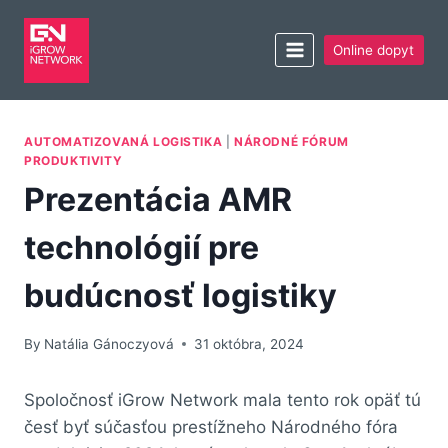
Online dopyt
AUTOMATIZOVANÁ LOGISTIKA
|
NÁRODNÉ FÓRUM
PRODUKTIVITY
Prezentácia AMR
technológií pre
budúcnosť logistiky
By
Natália Gánoczyová
31 októbra, 2024
Spoločnosť iGrow Network mala tento rok opäť tú
česť byť súčasťou prestížneho Národného fóra