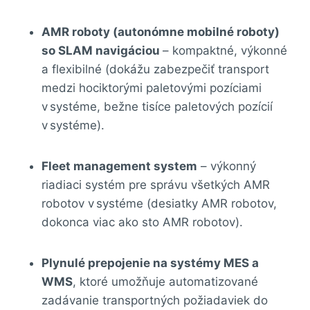
AMR roboty (autonómne mobilné roboty)
so SLAM navigáciou
– kompaktné, výkonné
a flexibilné (dokážu zabezpečiť transport
medzi hociktorými paletovými pozíciami
v systéme, bežne tisíce paletových pozícií
v systéme).
Fleet management system
– výkonný
riadiaci systém pre správu všetkých AMR
robotov v systéme (desiatky AMR robotov,
dokonca viac ako sto AMR robotov).
Plynulé prepojenie na systémy MES a
WMS
, ktoré umožňuje automatizované
zadávanie transportných požiadaviek do