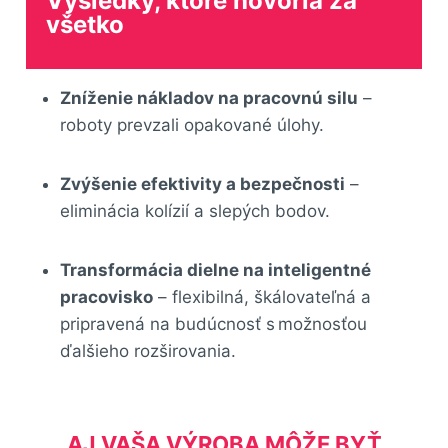
Výsledky, ktoré hovoria za
všetko
Zníženie nákladov na pracovnú silu
–
roboty prevzali opakované úlohy.
Zvýšenie efektivity a bezpečnosti
–
eliminácia kolízií a slepých bodov.
Transformácia dielne na inteligentné
pracovisko
– flexibilná, škálovateľná a
pripravená na budúcnosť s možnosťou
ďalšieho rozširovania.
AJ VAŠA VÝROBA MÔŽE BYŤ