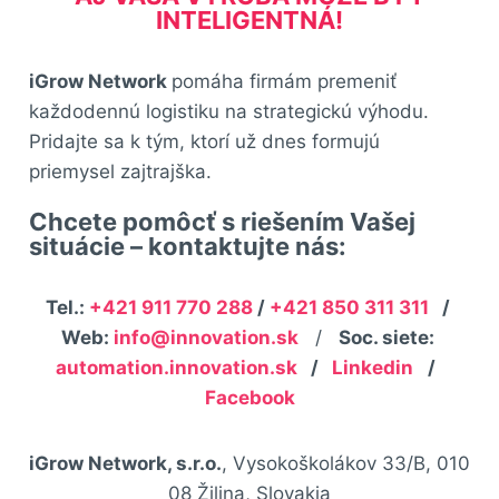
INTELIGENTNÁ!
iGrow
Network
pomáha firmám premeniť
každodennú logistiku na strategickú výhodu.
Pridajte sa k tým, ktorí už dnes formujú
priemysel zajtrajška.
Chcete pomôcť s riešením Vašej
situácie – kontaktujte nás:
Tel.:
+421 911 770 288
/
+421 850 311 311
/
Web:
info@innovation.sk
/
Soc. siete:
automation.innovation.sk
/
Linkedin
/
Facebook
iGrow Network, s.r.o.
, Vysokoškolákov 33/B, 010
08 Žilina, Slovakia