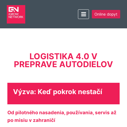
Online dopyt
LOGISTIKA 4.0 V
PREPRAVE AUTODIELOV
Výzva: Keď pokrok nestačí
O
d pilot
ného nasadeni
a, používania, servis
až
po
m
i
siu
v
zahranič
í