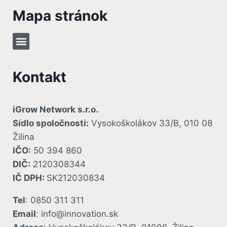
Mapa stránok
Kontakt
iGrow Network s.r.o.
Sídlo spoločnosti:
Vysokoškolákov 33/B, 010 08
Žilina
IČO:
50 394 860
DIČ:
2120308344
IČ DPH:
SK212030834
Tel
: 0850 311 311
Email
: info@innovation.sk