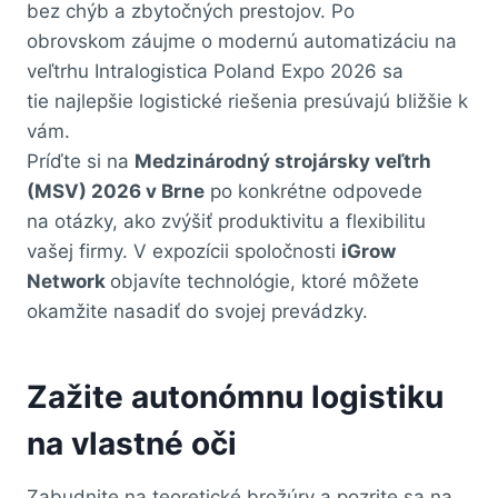
bez chýb a zbytočných prestojov. Po
obrovskom záujme o modernú automatizáciu na
veľtrhu Intralogistica Poland Expo 2026 sa
tie najlepšie logistické riešenia presúvajú bližšie k
vám.
Príďte si na
Medzinárodný strojársky veľtrh
(MSV) 2026 v Brne
po konkrétne odpovede
na otázky, ako zvýšiť produktivitu a flexibilitu
vašej firmy. V expozícii spoločnosti
iGrow
Network
objavíte technológie, ktoré môžete
okamžite nasadiť do svojej prevádzky.
Zažite autonómnu logistiku
na vlastné oči
Zabudnite na teoretické brožúry a pozrite sa na