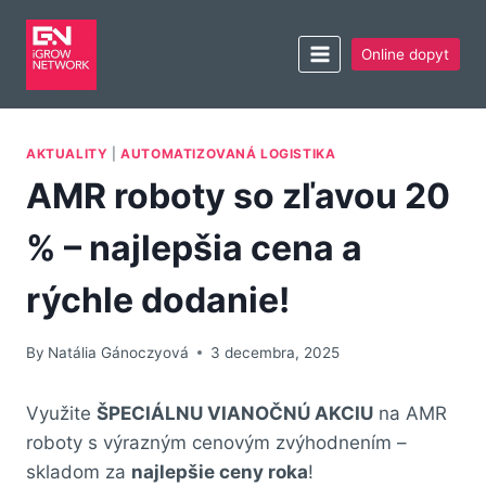
Online dopyt
AKTUALITY
|
AUTOMATIZOVANÁ LOGISTIKA
AMR roboty so zľavou 20
% – najlepšia cena a
rýchle dodanie!
By
Natália Gánoczyová
3 decembra, 2025
Využite
ŠPECIÁLNU VIANOČNÚ AKCIU
na AMR
roboty s výrazným cenovým zvýhodnením –
skladom za
najlepšie ceny roka
!