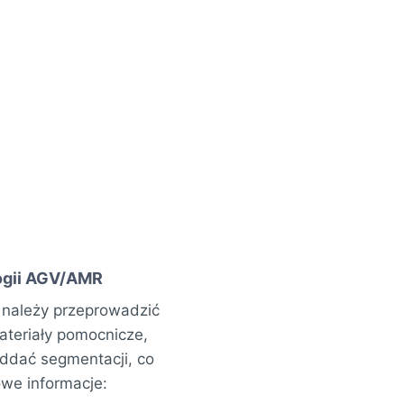
logii AGV/AMR
 należy przeprowadzić
ateriały pomocnicze,
oddać segmentacji, co
owe informacje: