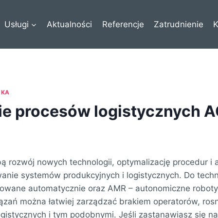
Usługi
Aktualności
Referencje
Zatrudnienie
K
YKA
ie procesów logistycznych
bą rozwój nowych technologii, optymalizację procedur i
anie systemów produkcyjnych i logistycznych. Do technol
erowane automatycznie oraz AMR – autonomiczne robot
iązań można łatwiej zarządzać brakiem operatorów, rosn
gistycznych i tym podobnymi. Jeśli zastanawiasz się n