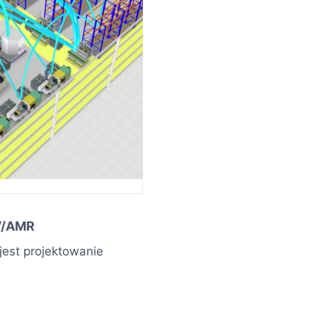
GV/AMR
est projektowanie