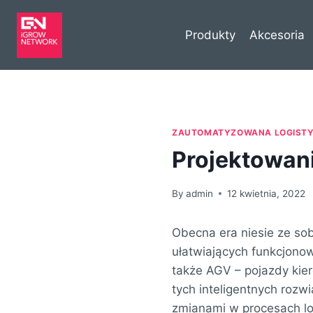
Produkty
Akcesoria
ZAUTOMATYZOWANA LOGIST
Projektowan
By
admin
12 kwietnia, 2022
Obecna era niesie ze so
ułatwiających funkcjonow
także AGV – pojazdy ki
tych inteligentnych rozw
zmianami w procesach lo