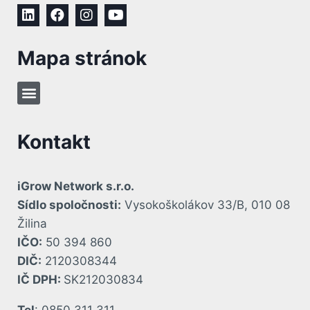
Mapa stránok
Kontakt
iGrow Network s.r.o.
Sídlo spoločnosti:
Vysokoškolákov 33/B, 010 08
Žilina
IČO:
50 394 860
DIČ:
2120308344
IČ DPH:
SK212030834
Tel
: 0850 311 311