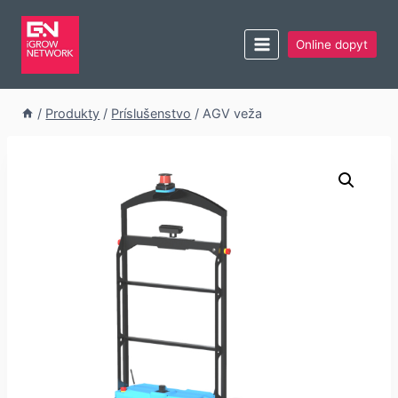
Online dopyt
/
Produkty
/
Príslušenstvo
/
AGV veža