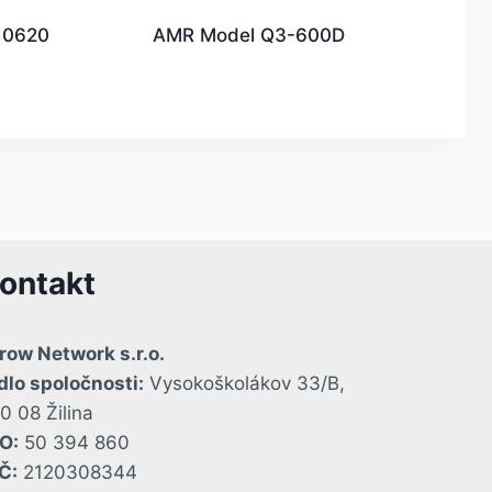
F 0620
AMR Model Q3-600D
ontakt
row Network s.r.o.
dlo spoločnosti:
Vysokoškolákov 33/B,
0 08 Žilina
O:
50 394 860
Č:
2120308344