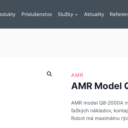
rodukty
Príslušenstvo
Služby
Aktuality
Referen
AMR
AMR Model 
AMR model Q8-2000A má 
ťažkých nákladov, kontaj
Robot má maximálnu rých