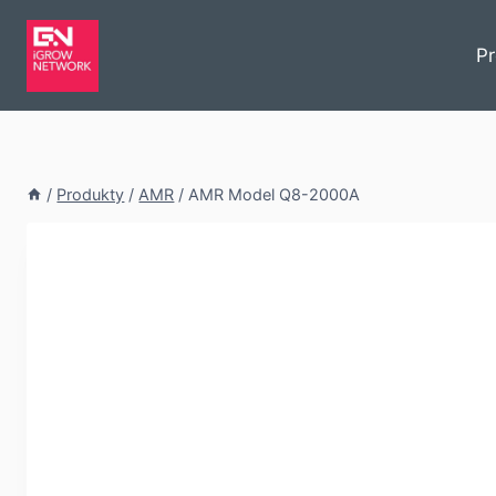
P
/
Produkty
/
AMR
/
AMR Model Q8-2000A