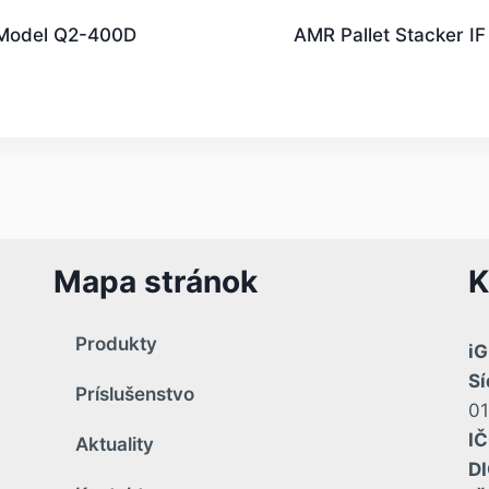
Model Q2-400D
AMR Pallet Stacker I
Mapa stránok
K
Produkty
iG
Sí
Príslušenstvo
01
IČ
Aktuality
DI