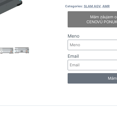
Categories:
SLAM AGV
,
AMR
Mám záujem o
CENOVÚ PONU
Meno
Email
Mám 