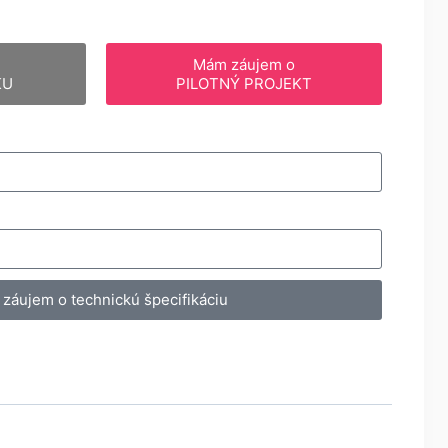
Mám záujem o
KU
PILOTNÝ PROJEKT
záujem o technickú špecifikáciu