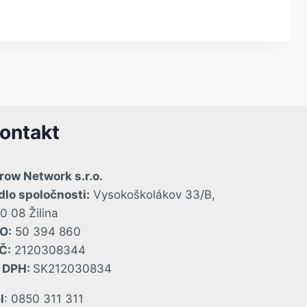
ontakt
row Network s.r.o.
dlo spoločnosti:
Vysokoškolákov 33/B,
0 08 Žilina
O:
50 394 860
Č:
2120308344
Č DPH:
SK212030834
l
: 0850 311 311