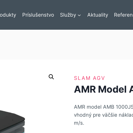
rodukty
Príslušenstvo
Služby
Aktuality
Referen
SLAM AGV
AMR Model 
AMR model AMB 1000J
vhodný pre väčšie náklad
m/s.