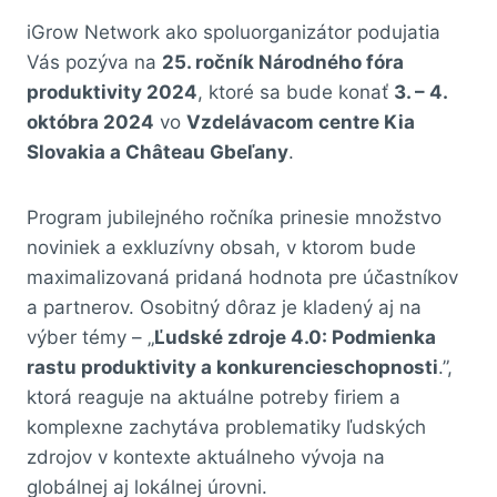
iGrow Network ako spoluorganizátor podujatia
Vás pozýva na
25. ročník Národného fóra
produktivity 2024
, ktoré sa bude konať
3. – 4.
októbra 2024
vo
Vzdelávacom centre Kia
Slovakia a Château Gbeľany
.
Program jubilejného ročníka prinesie množstvo
noviniek a exkluzívny obsah, v ktorom bude
maximalizovaná pridaná hodnota pre účastníkov
a partnerov. Osobitný dôraz je kladený aj na
výber témy – „
Ľudské zdroje 4.0: Podmienka
rastu produktivity a konkurencieschopnosti
.”,
ktorá reaguje na aktuálne potreby firiem a
komplexne zachytáva problematiky ľudských
zdrojov v kontexte aktuálneho vývoja na
globálnej aj lokálnej úrovni.