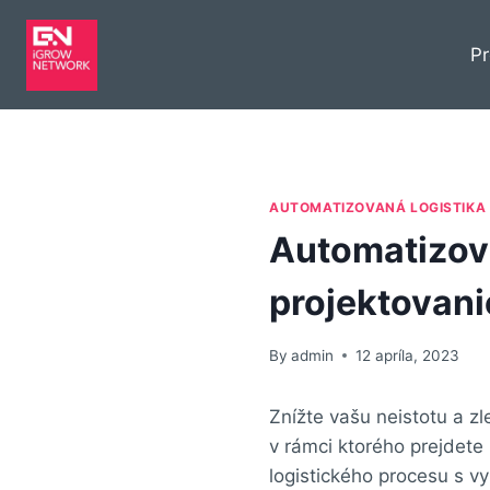
P
AUTOMATIZOVANÁ LOGISTIKA
Automatizova
projektovani
By
admin
12 apríla, 2023
Znížte vašu neistotu a z
v rámci ktorého prejdete
logistického procesu s v