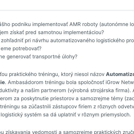
ášho podniku implementovať AMR roboty (autonómne log
jem získať pred samotnou implementáciou?
zohľadniť pri návrhu automatizovaného logistického pr
deme potrebovať?
 generovať transportné úlohy?
sťou praktického tréningu, ktorý niesol názov
Automatizo
ie
. Ambasádorom tréningu bola spoločnosť iGrow Netwo
ktivity a našim partnerom (výrobná strojárska firma). 
rom za poskytnutie priestorov a samozrejme témy (zada
tréningu sa zúčastnili zástupcov firiem z rôznych odvetv
logistický systém sa dá uplatniť v rôznym priemysloch.
bu získavania vedomosti a samozrejme praktických zručn