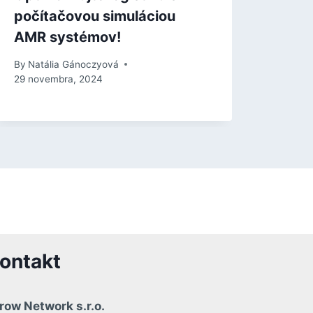
počítačovou simuláciou
WMS
AMR systémov!
auto
čiar
By
Natália Gánoczyová
29 novembra, 2024
By
Nat
ontakt
row Network s.r.o.