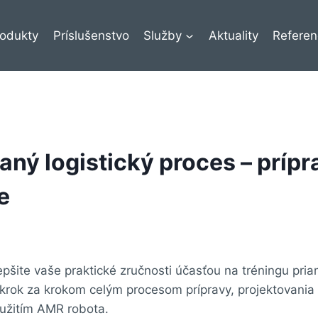
rodukty
Príslušenstvo
Služby
Aktuality
Referen
ný logistický proces – prípr
e
lepšite vaše praktické zručnosti účasťou na tréningu pr
 krok za krokom celým procesom prípravy, projektovani
yužitím AMR robota.