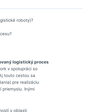
istické roboty)?
ocesu?
vaný logistický proces
rk v spolupráci so
Aj touto cestou sa
nia) pre realizáciu
í priemyslu. Inými
ostí v oblasti