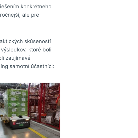
 riešením konkrétneho
ročnejší, ale pre
raktických skúseností
 výsledkov, ktoré boli
li zaujímavé
ing samotní účastníci: