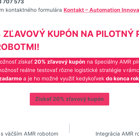
3 707 573
om kontaktného formulára
Kontakt – Automation Innova
% ZĽAVOVÝ KUPÓN NA PILOTNÝ 
ROBOTMI!
ožnosť získať
20% zľavový kupón
na špeciálny AMR pil
žnosť reálne testovať rôzne logistické stratégie v rámc
zadarmo
a je ho možné využiť kedykoľvek
do konca ro
Získať 20% zľavový kupón
aj s väčším AMR robotom
Integrácia AMR r