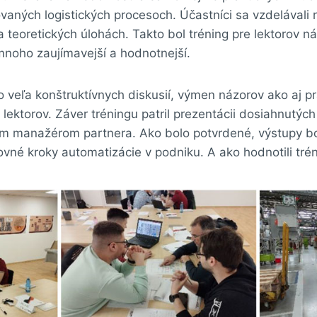
vaných logistických procesoch. Účastníci sa vzdelávali
 teoretických úlohách. Takto bol tréning pre lektorov ná
noho zaujímavejší a hodnotnejší.
o veľa konštruktívnych diskusií, výmen názorov ako aj p
 lektorov. Záver tréningu patril prezentácii dosiahnutých
 manažérom partnera. Ako bolo potvrdené, výstupy bo
ovné kroky automatizácie v podniku. A ako hodnotili trén