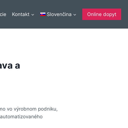
cie
Kontakt
Slovenčina
Online dopyt
ava a
iamo vo výrobnom podniku,
a automatizovaného