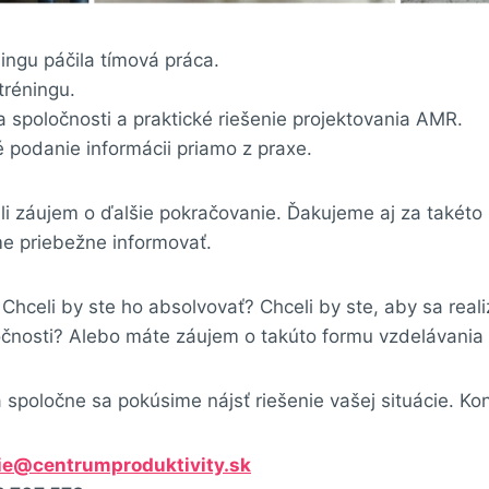
ningu páčila tímová práca.
réningu.
a spoločnosti a praktické riešenie projektovania AMR.
é podanie informácii priamo z praxe.
ili záujem o ďalšie pokračovanie. Ďakujeme aj za takéto
e priebežne informovať.
 Chceli by ste ho absolvovať? Chceli by ste, aby sa reali
čnosti? Alebo máte záujem o takúto formu vzdelávania
a spoločne sa pokúsime nájsť riešenie vašej situácie. K
ie@centrumproduktivity.sk