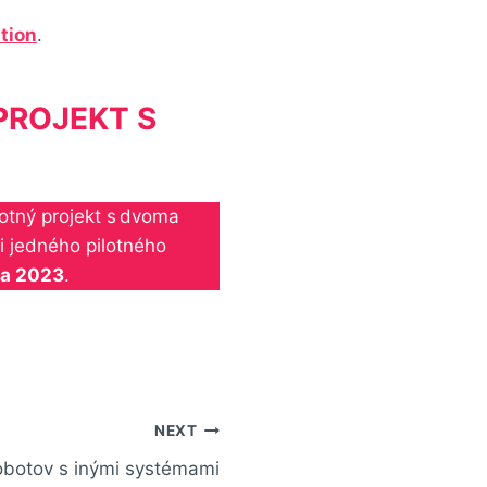
tion
.
PROJEKT S
otný projekt s dvoma
i jedného pilotného
ka 2023
.
NEXT
obotov s inými systémami