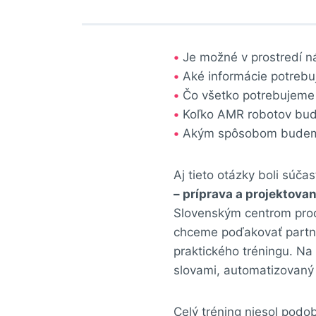
•
Je možné v prostredí n
•
Aké informácie potrebu
•
Čo všetko potrebujeme 
•
Koľko AMR robotov bu
•
Akým spôsobom budeme
Aj tieto otázky boli súča
– príprava a projektovan
Slovenským centrom produ
chceme poďakovať partne
praktického tréningu. Na 
slovami, automatizovaný 
Celý tréning niesol podo