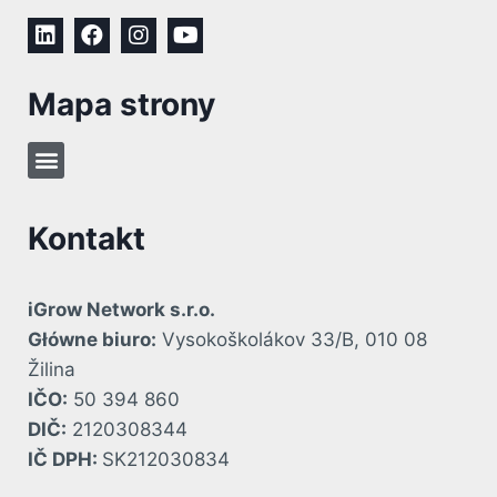
Mapa strony
Kontakt
iGrow Network s.r.o.
Główne biuro:
Vysokoškolákov 33/B, 010 08
Žilina
IČO:
50 394 860
DIČ:
2120308344
IČ DPH:
SK212030834