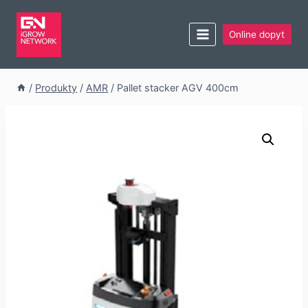
Online dopyt
/
Produkty
/
AMR
/
Pallet stacker AGV 400cm