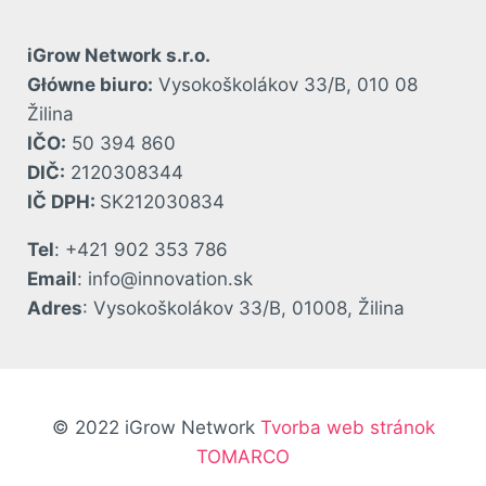
iGrow Network s.r.o.
Główne biuro:
Vysokoškolákov 33/B, 010 08
Žilina
IČO:
50 394 860
DIČ:
2120308344
IČ DPH:
SK212030834
Tel
: +421 902 353 786
Email
: info@innovation.sk
Adres
: Vysokoškolákov 33/B, 01008, Žilina
© 2022 iGrow Network
Tvorba web stránok
TOMARCO