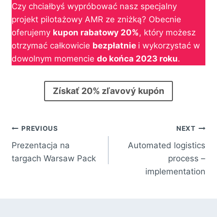
Czy chciałbyś wypróbować nasz specjalny
projekt pilotażowy AMR ze zniżką? Obecnie
oferujemy
kupon rabatowy 20%
, który możesz
otrzymać całkowicie
bezpłatnie
i wykorzystać w
dowolnym momencie
do końca 2023 roku
.
Získať 20% zľavový kupón
PREVIOUS
NEXT
Prezentacja na
Automated logistics
targach Warsaw Pack
process –
implementation