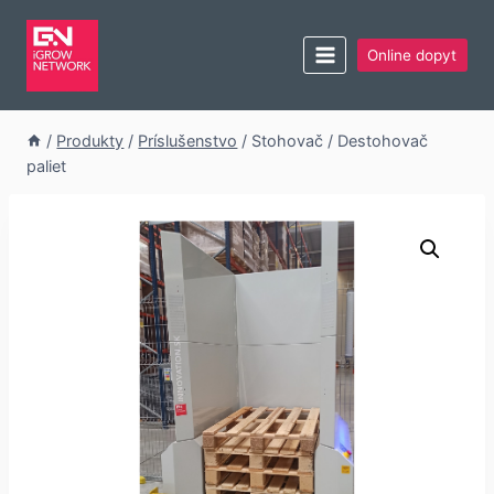
Online dopyt
/
Produkty
/
Príslušenstvo
/
Stohovač / Destohovač
paliet