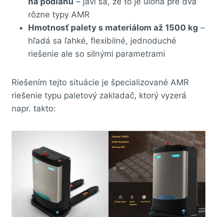
na podlahu
– javí sa, že to je úloha pre dva
rôzne typy AMR
Hmotnosť palety s materiálom až 1500 kg
–
hľadá sa ľahké, flexibilné, jednoduché
riešenie ale so silnými parametrami
Riešením tejto situácie je špecializované AMR
riešenie typu paletový zakladač, ktorý vyzerá
napr. takto: