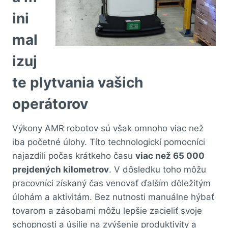
ini
mal
izuj
te plytvania vašich
operátorov
Výkony AMR robotov sú však omnoho viac než
iba početné úlohy. Títo technologickí pomocníci
najazdili počas krátkeho času
viac než 65 000
prejdených kilometrov
. V dôsledku toho môžu
pracovníci získaný čas venovať ďalším dôležitým
úlohám a aktivitám. Bez nutnosti manuálne hýbať
tovarom a zásobami môžu lepšie zacieliť svoje
schopnosti a úsilie na zvýšenie produktivity a