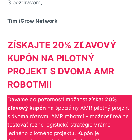
S pozdravom,
Tím iGrow Network
ZÍSKAJTE 20% ZĽAVOVÝ
KUPÓN NA PILOTNÝ
PROJEKT S DVOMA AMR
ROBOTMI!
Dávame do pozornosti možnosť získať
20%
zľavový kupón
na špeciálny AMR pilotný projekt
s dvoma rôznymi AMR robotmi – možnosť reálne
testovať rôzne logistické stratégie v rámci
jedného pilotného projektu. Kupón je